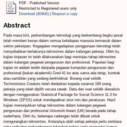
PDF - Published Version
Restricted to Registered users only
Download (404kB)
|
Request a copy
Abstract
Pada masa kini, perkembangan teknologi yang berkembang begitu pesat
telah memberi kesan dalam semua kehidupan manusia termasuk dalam
sektor pekerjaan. Kegagalan mengadaptasi penggunaan teknologi telah
menyebabkan berlakunya teknostres dalam kalangan pekerja. Oleh itu,
kajian tinjauan ini telah dilaksanakan bagi meninjau tahap teknostres
dalam kalangan pegawai pengurusan dan profesional. Populasi bagi
kajian ini adalah terdiri daripada pegawai kumpulan pengurusan dan
profesional (bukan akademik) Gred 41 ke atas sama ada tetap, kontrak
atau sambilan yang sedang berkhidmat. Borang soal selidik
Technostress Creators telah diedarkan kepada seramai 160 orang
pekerja yang telah dipilih secara rawak. Data dari soal selidik dianalisis
dengan menggunakan Statistical Package for Social Science 11.3 for
Windows (SPSS) untuk mendapatkan skor min dan peratusan. Hasil
kajian menunjukkan tahap teknostres dalam kalangan pegawai
pengurusan dan profesional Universiti Awam (UA) berada pada tahap
sederhana. Oleh itu, beberapa cadangan telah dibuat untuk
mengurangkan teknostres. Antaranya ialah setiap pekerja perlu sentiasa
peka terhadap perkembangan teknologi terkini serta menyertai kursus