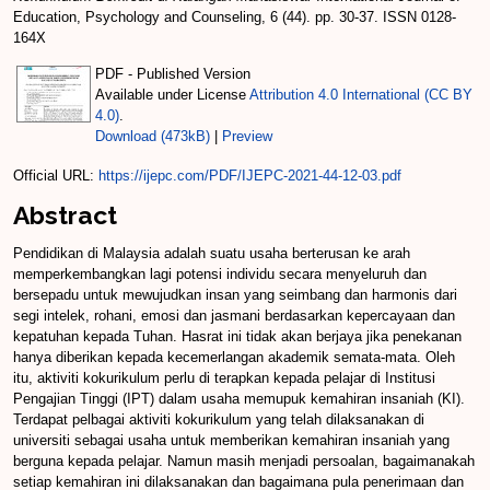
Education, Psychology and Counseling, 6 (44). pp. 30-37. ISSN 0128-
164X
PDF - Published Version
Available under License
Attribution 4.0 International (CC BY
4.0)
.
Download (473kB)
|
Preview
Official URL:
https://ijepc.com/PDF/IJEPC-2021-44-12-03.pdf
Abstract
Pendidikan di Malaysia adalah suatu usaha berterusan ke arah
memperkembangkan lagi potensi individu secara menyeluruh dan
bersepadu untuk mewujudkan insan yang seimbang dan harmonis dari
segi intelek, rohani, emosi dan jasmani berdasarkan kepercayaan dan
kepatuhan kepada Tuhan. Hasrat ini tidak akan berjaya jika penekanan
hanya diberikan kepada kecemerlangan akademik semata-mata. Oleh
itu, aktiviti kokurikulum perlu di terapkan kepada pelajar di Institusi
Pengajian Tinggi (IPT) dalam usaha memupuk kemahiran insaniah (KI).
Terdapat pelbagai aktiviti kokurikulum yang telah dilaksanakan di
universiti sebagai usaha untuk memberikan kemahiran insaniah yang
berguna kepada pelajar. Namun masih menjadi persoalan, bagaimanakah
setiap kemahiran ini dilaksanakan dan bagaimana pula penerimaan dan