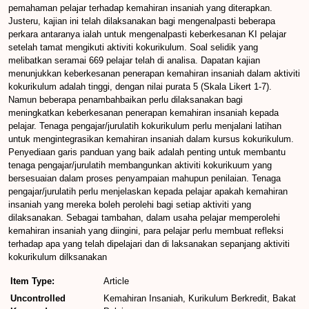
pemahaman pelajar terhadap kemahiran insaniah yang diterapkan.
Justeru, kajian ini telah dilaksanakan bagi mengenalpasti beberapa
perkara antaranya ialah untuk mengenalpasti keberkesanan KI pelajar
setelah tamat mengikuti aktiviti kokurikulum. Soal selidik yang
melibatkan seramai 669 pelajar telah di analisa. Dapatan kajian
menunjukkan keberkesanan penerapan kemahiran insaniah dalam aktiviti
kokurikulum adalah tinggi, dengan nilai purata 5 (Skala Likert 1-7).
Namun beberapa penambahbaikan perlu dilaksanakan bagi
meningkatkan keberkesanan penerapan kemahiran insaniah kepada
pelajar. Tenaga pengajar/jurulatih kokurikulum perlu menjalani latihan
untuk mengintegrasikan kemahiran insaniah dalam kursus kokurikulum.
Penyediaan garis panduan yang baik adalah penting untuk membantu
tenaga pengajar/jurulatih membangunkan aktiviti kokurikuum yang
bersesuaian dalam proses penyampaian mahupun penilaian. Tenaga
pengajar/jurulatih perlu menjelaskan kepada pelajar apakah kemahiran
insaniah yang mereka boleh perolehi bagi setiap aktiviti yang
dilaksanakan. Sebagai tambahan, dalam usaha pelajar memperolehi
kemahiran insaniah yang diingini, para pelajar perlu membuat refleksi
terhadap apa yang telah dipelajari dan di laksanakan sepanjang aktiviti
kokurikulum dilksanakan
Item Type:
Article
Uncontrolled
Kemahiran Insaniah, Kurikulum Berkredit, Bakat