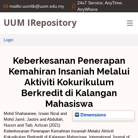
24x7 Service; AnyTime;
mailto:uumlib@uum.edu.my
AnyWhere
UUM IRepository
Login
Keberkesanan Penerapan
Kemahiran Insaniah Melalui
Aktiviti Kokurikulum
Berkredit di Kalangan
Mahasiswa
Mohd Shaharanee, Izwan Nizal
and
Dimensions
Mohd Jamil, Jastini
and
Abdullah,
Hussin
and
Taib, Azlizan
(2021)
Keberkesanan Penerapan Kemahiran Insaniah Melalui Aktiviti
Kokurikulum Berkredit di Kalangan Mahasiswa.
International Journal of