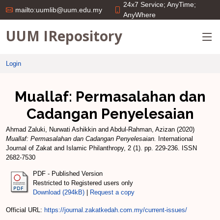
24x7 Service; AnyTime;
mailto:uumlib@uum.edu.my
AnyWhere
UUM IRepository
Login
Muallaf: Permasalahan dan
Cadangan Penyelesaian
Ahmad Zaluki, Nurwati Ashikkin
and
Abdul-Rahman, Azizan
(2020)
Muallaf: Permasalahan dan Cadangan Penyelesaian.
International
Journal of Zakat and Islamic Philanthropy, 2 (1). pp. 229-236. ISSN
2682-7530
PDF - Published Version
Restricted to Registered users only
Download (294kB)
|
Request a copy
Official URL:
https://journal.zakatkedah.com.my/current-issues/