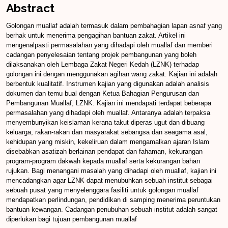
Abstract
Golongan muallaf adalah termasuk dalam pembahagian lapan asnaf yang
berhak untuk menerima pengagihan bantuan zakat. Artikel ini
mengenalpasti permasalahan yang dihadapi oleh muallaf dan memberi
cadangan penyelesaian tentang projek pembangunan yang boleh
dilaksanakan oleh Lembaga Zakat Negeri Kedah (LZNK) terhadap
golongan ini dengan menggunakan agihan wang zakat. Kajian ini adalah
berbentuk kualitatif. Instrumen kajian yang digunakan adalah analisis
dokumen dan temu bual dengan Ketua Bahagian Pengurusan dan
Pembangunan Muallaf, LZNK. Kajian ini mendapati terdapat beberapa
permasalahan yang dihadapi oleh muallaf. Antaranya adalah terpaksa
menyembunyikan keislaman kerana takut diperas ugut dan dibuang
keluarga, rakan-rakan dan masyarakat sebangsa dan seagama asal,
kehidupan yang miskin, kekeliruan dalam mengamalkan ajaran Islam
disebabkan asatizah berlainan pendapat dan fahaman, kekurangan
program-program dakwah kepada muallaf serta kekurangan bahan
rujukan. Bagi menangani masalah yang dihadapi oleh muallaf, kajian ini
mencadangkan agar LZNK dapat menubuhkan sebuah institut sebagai
sebuah pusat yang menyelenggara fasiliti untuk golongan muallaf
mendapatkan perlindungan, pendidikan di samping menerima peruntukan
bantuan kewangan. Cadangan penubuhan sebuah institut adalah sangat
diperlukan bagi tujuan pembangunan muallaf