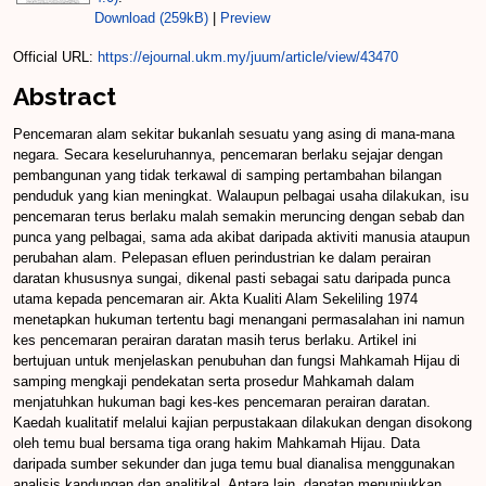
Download (259kB)
|
Preview
Official URL:
https://ejournal.ukm.my/juum/article/view/43470
Abstract
Pencemaran alam sekitar bukanlah sesuatu yang asing di mana-mana
negara. Secara keseluruhannya, pencemaran berlaku sejajar dengan
pembangunan yang tidak terkawal di samping pertambahan bilangan
penduduk yang kian meningkat. Walaupun pelbagai usaha dilakukan, isu
pencemaran terus berlaku malah semakin meruncing dengan sebab dan
punca yang pelbagai, sama ada akibat daripada aktiviti manusia ataupun
perubahan alam. Pelepasan efluen perindustrian ke dalam perairan
daratan khususnya sungai, dikenal pasti sebagai satu daripada punca
utama kepada pencemaran air. Akta Kualiti Alam Sekeliling 1974
menetapkan hukuman tertentu bagi menangani permasalahan ini namun
kes pencemaran perairan daratan masih terus berlaku. Artikel ini
bertujuan untuk menjelaskan penubuhan dan fungsi Mahkamah Hijau di
samping mengkaji pendekatan serta prosedur Mahkamah dalam
menjatuhkan hukuman bagi kes-kes pencemaran perairan daratan.
Kaedah kualitatif melalui kajian perpustakaan dilakukan dengan disokong
oleh temu bual bersama tiga orang hakim Mahkamah Hijau. Data
daripada sumber sekunder dan juga temu bual dianalisa menggunakan
analisis kandungan dan analitikal. Antara lain, dapatan menunjukkan