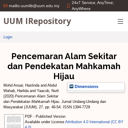
24x7 Service; AnyTime;
mailto:uumlib@uum.edu.my
AnyWhere
UUM IRepository
Login
Pencemaran Alam Sekitar
dan Pendekatan Mahkamah
Hijau
Mohd Anuar, Haslinda
and
Abdul
Dimensions
Wahab, Harlida
and
Yaacob, Nurli
(2020)
Pencemaran Alam Sekitar
dan Pendekatan Mahkamah Hijau.
Jurnal Undang-Undang dan
Masyarakat (JUUM), 27. pp. 46-54. ISSN 1394-7729
PDF - Published Version
Available under License
Attribution 4.0 International (CC BY
4.0)
.