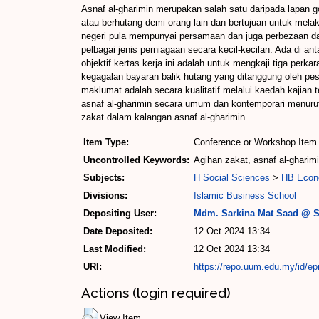
Asnaf al-gharimin merupakan salah satu daripada lapan g
atau berhutang demi orang lain dan bertujuan untuk mela
negeri pula mempunyai persamaan dan juga perbezaan da
pelbagai jenis perniagaan secara kecil-kecilan. Ada di 
objektif kertas kerja ini adalah untuk mengkaji tiga per
kegagalan bayaran balik hutang yang ditanggung oleh pe
maklumat adalah secara kualitatif melalui kaedah kajian 
asnaf al-gharimin secara umum dan kontemporari menurut
zakat dalam kalangan asnaf al-gharimin
Item Type:
Conference or Workshop Item 
Uncontrolled Keywords:
Agihan zakat, asnaf al-ghari
Subjects:
H Social Sciences
>
HB Econ
Divisions:
Islamic Business School
Depositing User:
Mdm. Sarkina Mat Saad @ S
Date Deposited:
12 Oct 2024 13:34
Last Modified:
12 Oct 2024 13:34
URI:
https://repo.uum.edu.my/id/ep
Actions (login required)
View Item