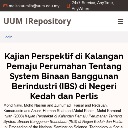
24x7 Service; AnyTime;
mailto:uumlib@uum.edu.my
AnyWhere
UUM IRepository
Login
Kajian Perspektif di Kalangan
Pemaju Perumahan Tentang
System Binaan Banggunan
Berindustri (IBS) di Negeri
Kedah dan Perlis
Mohd Nawi, Mohd Nasrun
and
Zulhumadi, Faisal
and
Redzuan,
Kamaruddin
and
Anuar, Herman Shah
and
Abdul Rahim, Mohd Kamarul
Irwan
(2008)
Kajian Perspektif di Kalangan Pemaju Perumahan Tentang
System Binaan Banggunan Berindustri (IBS) di Negeri Kedah dan Perlis.
In: Proceeding of the National Seminar on Science, Technology & Social