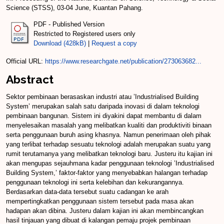
Science (STSS), 03-04 June, Kuantan Pahang.
PDF - Published Version
Restricted to Registered users only
Download (428kB)
|
Request a copy
Official URL:
https://www.researchgate.net/publication/273063682...
Abstract
Sektor pembinaan berasaskan industri atau ’Industrialised Building
System’ merupakan salah satu daripada inovasi di dalam teknologi
pembinaan bangunan. Sistem ini diyakini dapat membantu di dalam
menyelesaikan masalah yang melibatkan kualiti dan produktiviti binaan
serta penggunaan buruh asing khasnya. Namun penerimaan oleh pihak
yang terlibat terhadap sesuatu teknologi adalah merupakan suatu yang
rumit terutamanya yang melibatkan teknologi baru. Justeru itu kajian ini
akan mengupas sejauhmana kadar penggunaan teknologi ’Industrialised
Building System,’ faktor-faktor yang menyebabkan halangan terhadap
penggunaan teknologi ini serta kelebihan dan kekurangannya.
Berdasarkan data-data tersebut suatu cadangan ke arah
mempertingkatkan penggunaan sistem tersebut pada masa akan
hadapan akan dibina. Justeru dalam kajian ini akan membincangkan
hasil tinjauan yang dibuat di kalangan pemaju projek pembinaan