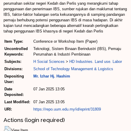
perumahan sekitar negeri Kedah dan Perlis yang merangkumi tahap
penggunaan dan penerimaan IBS, sumber rujukan dan maklumat tentang
IBS, faktor-faktor halangan serta kekurangannya di samping pandangan
pemaju berhubung potensi penggunaan IBS di masa hadapan. Di akhir
kajian turut mencadangkan beberapa alternatif kearah pertingkatkan
tahap penggunaan IBS khasnya di negeri Kedah dan Perlis
Item Type:
Conference or Workshop Item (Paper)
Uncontrolled
Teknologi, Sistem Binaan Berindustri (IBS), Pemaju
Keywords:
Perumahan & Industri Pembinaan
Subjects:
H Social Sciences
>
HD Industries. Land use. Labor
Divisions:
School of Technology Management & Logistics
Depositing
Mr. Izhar Hj. Hashim
User:
Date
07 Jan 2025 13:05
Deposited:
Last Modified:
07 Jan 2025 13:05
URI:
https://repo.uum.edu.my/id/eprint/31809
Actions (login required)
View Item