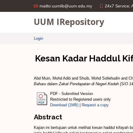
24x7 Service;
mailto:uumlib@uum.edu.my
UUM IRepository
Login
Kesan Kadar Haddul Ki
Abd Muin, Mohd Adib
and
Shuib, Mohd Sollehudin
and
Ch
Baharu dalam Zakat Pendapatan di Negeri Kedah (S/O 14
PDF - Submitted Version
Restricted to Registered users only
Download (1MB)
|
Request a copy
Abstract
Kajian ini bertujuan untuk melihat kesan haddul kifaya