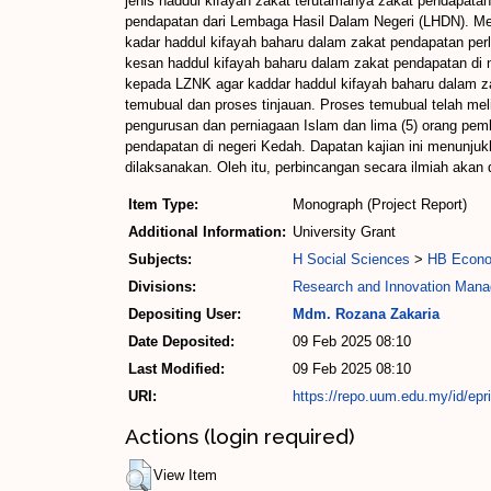
jenis haddul kifayah zakat terutamanya zakat pendapatan
pendapatan dari Lembaga Hasil Dalam Negeri (LHDN). Me
kadar haddul kifayah baharu dalam zakat pendapatan perlu
kesan haddul kifayah baharu dalam zakat pendapatan di 
kepada LZNK agar kaddar haddul kifayah baharu dalam z
temubual dan proses tinjauan. Proses temubual telah mel
pengurusan dan perniagaan Islam dan lima (5) orang pem
pendapatan di negeri Kedah. Dapatan kajian ini menunjuk
dilaksanakan. Oleh itu, perbincangan secara ilmiah akan 
Item Type:
Monograph (Project Report)
Additional Information:
University Grant
Subjects:
H Social Sciences
>
HB Econo
Divisions:
Research and Innovation Mana
Depositing User:
Mdm. Rozana Zakaria
Date Deposited:
09 Feb 2025 08:10
Last Modified:
09 Feb 2025 08:10
URI:
https://repo.uum.edu.my/id/epr
Actions (login required)
View Item