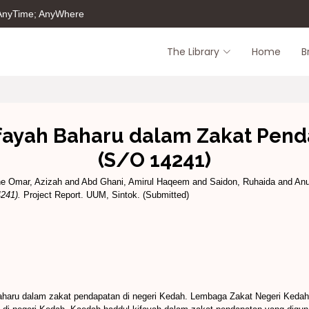
 AnyTime; AnyWhere
The Library
Home
B
fayah Baharu dalam Zakat Pend
(S/O 14241)
e Omar, Azizah
and
Abd Ghani, Amirul Haqeem
and
Saidon, Ruhaida
and
Anu
241).
Project Report. UUM, Sintok. (Submitted)
h baharu dalam zakat pendapatan di negeri Kedah. Lembaga Zakat Negeri Ked