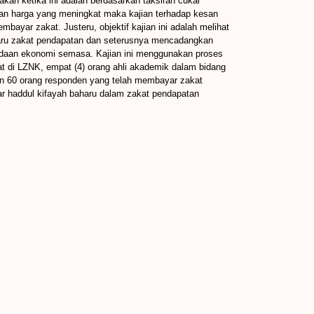
kan ketika ini adalah berdasarkan taksiran cukai
dan harga yang meningkat maka kajian terhadap kesan
bayar zakat. Justeru, objektif kajian ini adalah melihat
aharu zakat pendapatan dan seterusnya mencadangkan
adaan ekonomi semasa. Kajian ini menggunakan proses
at di LZNK, empat (4) orang ahli akademik dalam bidang
an 60 orang responden yang telah membayar zakat
dar haddul kifayah baharu dalam zakat pendapatan