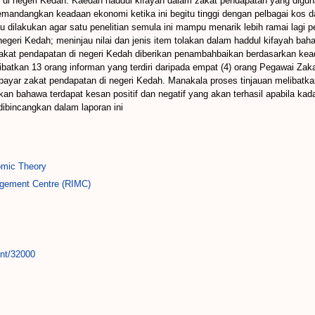
 di negeri Kedah. Kaedah haddul kifayah dalam zakat pendapatan yang diguna
mandangkan keadaan ekonomi ketika ini begitu tinggi dengan pelbagai kos 
 dilakukan agar satu penelitian semula ini mampu menarik lebih ramai lagi pem
negeri Kedah; meninjau nilai dan jenis item tolakan dalam haddul kifayah b
akat pendapatan di negeri Kedah diberikan penambahbaikan berdasarkan ke
ibatkan 13 orang informan yang terdiri daripada empat (4) orang Pegawai Zak
bayar zakat pendapatan di negeri Kedah. Manakala proses tinjauan melibatk
kan bahawa terdapat kesan positif dan negatif yang akan terhasil apabila ka
dibincangkan dalam laporan ini
mic Theory
gement Centre (RIMC)
int/32000