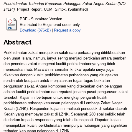
Perkhidmatan Terhadap Kepuasan Pelanggan Zakat Negeri Kedah (S/O
14114).
Project Report. UUM, Sintok. (Submitted)
PDF - Submitted Version
Restricted to Registered users only
Download (876kB)
|
Request a copy
Abstract
Perkhidmatan zakat merupakan salah satu perkara yang dititikberatkan
oleh umat Islam, namun, ianya sering menjadi pertikaian antara pemberi
dan penerima zakat mengenai kualiti perkhidmatannya yang tidak
memuaskan hati. Masalah ini semakin kritikal apabila ianya juga
dikaitkan dengan kualiti perkhidmatan perbadanan yang ditugaskan
sendiri oleh kerajaan untuk menjalankan tugas-tugas berkaitan
pengurusan zakat. Antara komponen yang ditekankan oleh pelanggan
adalah kualiti perkhidmatan dan reputasi jenama pusat pengurusan zakat
tersebut. Kajian ini bertujuan untuk mengkaji pengaruh kualiti
perkhidmatan terhadap kepuasan pelanggan di Lembaga Zakat Negeri
Kedah (LZNK). Responden kajian ini meliputi penduduk di sekitar daerah
Kedah yang membayar zakat di LZNK. Sebanyak 280 soal selidik telah
diedarkan kepada responden yang telah dikenalpasti. Dapatan kajian
menunjukkan kualiti perkhidmatan mempunyai hubungan yang signifikan
terhadap kepuasan pelanggan di LZNK.