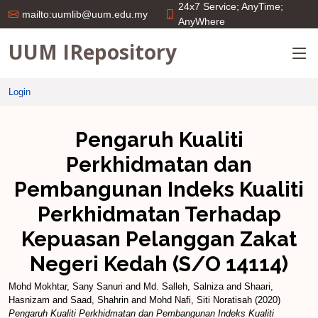
24x7 Service; AnyTime;
mailto:uumlib@uum.edu.my
AnyWhere
UUM IRepository
Login
Pengaruh Kualiti
Perkhidmatan dan
Pembangunan Indeks Kualiti
Perkhidmatan Terhadap
Kepuasan Pelanggan Zakat
Negeri Kedah (S/O 14114)
Mohd Mokhtar, Sany Sanuri
and
Md. Salleh, Salniza
and
Shaari,
Hasnizam
and
Saad, Shahrin
and
Mohd Nafi, Siti Noratisah
(2020)
Pengaruh Kualiti Perkhidmatan dan Pembangunan Indeks Kualiti