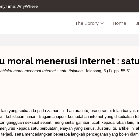
 AnyTime; AnyWhere
The Library
Home
B
u moral menerusi Internet : satu
ahlaku moral menerusi Internet : satu tinjauan.
Jelapang, 3 (1). pp. 55-61.
i lain yang sedia ada pada zaman ini. Lantaran itu, orang ramai telah banya
m kehidupan harian. Bagaimanapun, kemudahan internet yang disediakan tel
 gangguan seksual seperti menghantar gambar lucah kepada rakan lain, m
 menjurus kepada satu perbuatan jenayah yang serius. Justeru itu, artikel in
ni terjadi, serta mencadangkan beberapa langkah pencegahan yang boleh dia