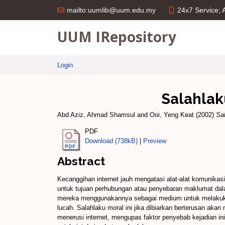
24x7 Service;
mailto:uumlib@uum.edu.my
UUM IRepository
Login
Salahlak
Abd Aziz, Ahmad Shamsul
and
Ooi, Yeng Keat
(2002)
Sal
PDF
Download (738kB)
|
Preview
Abstract
Kecanggihan internet jauh mengatasi alat-alat komunikas
untuk tujuan perhubungan atau penyebaran maklumat dala
mereka menggunakannya sebagai medium untuk melakukan
lucah. Salahlaku moral ini jika dibiarkan berterusan akan
menerusi internet, mengupas faktor penyebab kejadian i