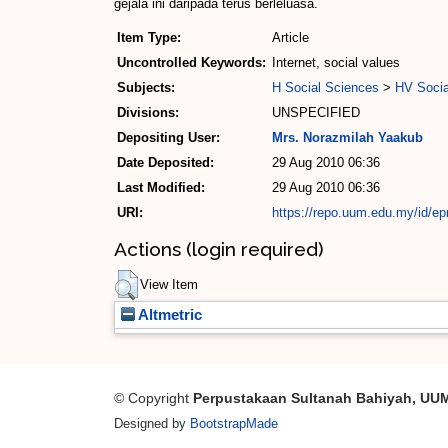
gejala ini daripada terus berleluasa.
Item Type:
Article
Uncontrolled Keywords:
Internet, social values
Subjects:
H Social Sciences
>
HV Social
Divisions:
UNSPECIFIED
Depositing User:
Mrs. Norazmilah Yaakub
Date Deposited:
29 Aug 2010 06:36
Last Modified:
29 Aug 2010 06:36
URI:
https://repo.uum.edu.my/id/epr
Actions (login required)
View Item
Altmetric
© Copyright
Perpustakaan Sultanah Bahiyah, UU
Designed by
BootstrapMade