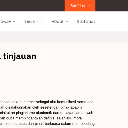
Staff Login
rowse
Search
About
Statistics
 tinjauan
k menggunakan internet sebagai alat komunikasi sama ada
ah disalahgunakan oleh sesetengah pihak apabila
elakukan plagiarisme akademik dan melayari laman web
i akan cuba membincangkan definisi salahlaku moral
mbil oleh ibu bapa dan pihak berkuasa dalam membendung