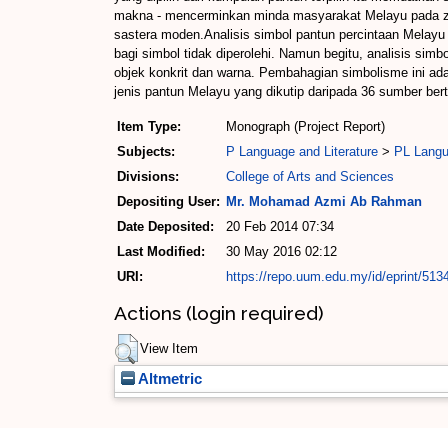
makna - mencerminkan minda masyarakat Melayu pada za
sastera moden.Analisis simbol pantun percintaan Melayu b
bagi simbol tidak diperolehi. Namun begitu, analisis si
objek konkrit dan warna. Pembahagian simbolisme ini ad
jenis pantun Melayu yang dikutip daripada 36 sumber be
Item Type:
Monograph (Project Report)
Subjects:
P Language and Literature
>
PL Langua
Divisions:
College of Arts and Sciences
Depositing User:
Mr. Mohamad Azmi Ab Rahman
Date Deposited:
20 Feb 2014 07:34
Last Modified:
30 May 2016 02:12
URI:
https://repo.uum.edu.my/id/eprint/513
Actions (login required)
View Item
Altmetric