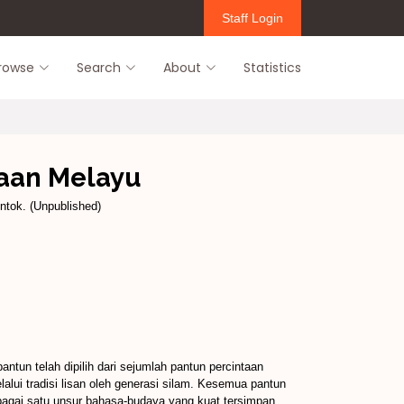
Staff Login
rowse
Search
About
Statistics
taan Melayu
intok. (Unpublished)
ntun telah dipilih dari sejumlah pantun percintaan
lui tradisi lisan oleh generasi silam. Kesemua pantun
ebagai satu unsur bahasa-budaya yang kuat tersimpan