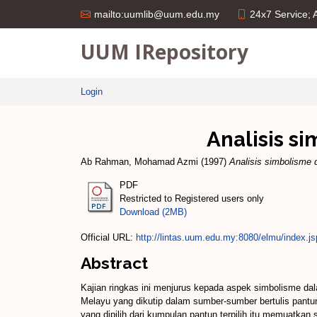
24x7 Service;
mailto:uumlib@uum.edu.my
UUM IRepository
Login
Analisis s
Ab Rahman, Mohamad Azmi
(1997)
Analisis simbolisme 
PDF
Restricted to Registered users only
Download (2MB)
Official URL:
http://lintas.uum.edu.my:8080/elmu/index.js
Abstract
Kajian ringkas ini menjurus kepada aspek simbolisme dala
Melayu yang dikutip dalam sumber-sumber bertulis pantun
yang dipilih dari kumpulan pantun terpilih itu memuatka