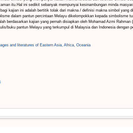
man itu.Hal ini sedikit sebanyak mempunyai kesinambungan minda masyarak
agi kajian ini adalah bertitik tolak dari makna / definisi makna simbol yang
mbolisme dalam pantun percintaan Melayu dikelompokkan kepada simbolisme tu
alah berdasarkan kajian yang pernah disiapkan oleh Mohamad Azmi Rahman (
rtulis/buku pantun Melayu yang terkumpul di Malaysia dan Indonesia dengan
ges and literatures of Eastern Asia, Africa, Oceania
4