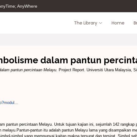
 AnyTime; AnyWhere
The Library
Home
B
imbolisme dalam pantun percin
dalam pantun percintaan Melayu.
Project Report. Universiti Utara Malaysia, S
p?modul...
m pantun percintaan Melayu. Untuk tujuan kajian ini, sejumlah 142 rangkap pa
 melayu.Pantun-pantun itu adalah pantun Melayu lama yang disampaikan mela
n simbol-simbol yang mempunyai kaitan makna tersurat dan tersirat. Simbol s