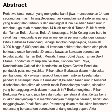
Abstract
Peristiwa tanah runtuh yang mengorbankan 5 jiwa, mencederakan 14 dan
seorang lagi masih hilang.Beberapa hari kemudiannya disahkan mangsa
yang hilang telah tertimbus dan meninggal dunia.Kejadian tanah runtuh
tersebut juga telah meranapkan 14 buah rumah di Taman Bukit Mewah
dan Taman Bukit Utama, Bukit Antarabangsa, Hulu Kelang baru-baru ini,
sekali lagi mengundang persoalan mengenai peranan datanggungiawab
Pihak Berkuasa Perancang.Sebagai langkah berjaga-jaga, sejumlah
3,000 hingga 5,000 penduduk di kawasan sekitar telah diarah oleh pihak
berkuasa untuk berpindah.Di antara kawasan-kawasan perumahan
terbabit adalah Taman Bukit Mewah, Taman Bukit Jaya, Taman Bukit
Utama, Kondominium Impiana Selatan, Kondominium Raya,
Kondominium Oakleaf dan Kondominium Kyoto Garden.Penduduk-
penduduk pula, menyalahkan Pihak-pihak Berkuasa dalam meluluskan
pembangunan di kawasan tersebut tanpa memastikan keselamatan
penduduk setempat.Menurut mnaklumat,kejadian tanah runtuh tersebut
disebabkan oleh aliran air bawah tanah.Persoalannya adalah, siapakah
yang bertanggungjawab dalam masalah ini? Berkemungkinan, Pihak
Berkuasa Perancang juga bersalah dalam peristiwa di atas.Kertas kerja
ini akan menyingkap dun membincangkan mengenai peranan, liabiliti dan
tanggungiawab Pihak Berkuasa Perancang dalam meluluskan kebenaran
merancang berdasarkan peruntukan undang-undang seperti Akta