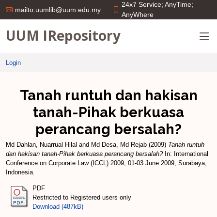
24x7 Service; AnyTime;
mailto:uumlib@uum.edu.my
AnyWhere
UUM IRepository
Login
Tanah runtuh dan hakisan
tanah-Pihak berkuasa
perancang bersalah?
Md Dahlan, Nuarrual Hilal
and
Md Desa, Md Rejab
(2009)
Tanah runtuh
dan hakisan tanah-Pihak berkuasa perancang bersalah?
In: International
Conference on Corporate Law (ICCL) 2009, 01-03 June 2009, Surabaya,
Indonesia.
PDF
Restricted to Registered users only
Download (487kB)