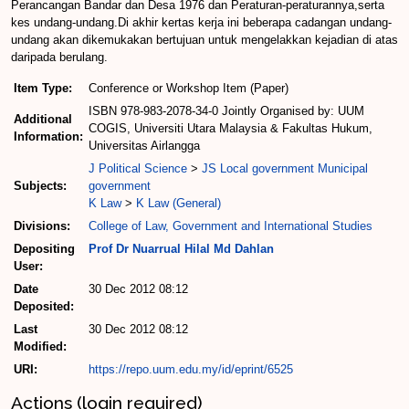
Perancangan Bandar dan Desa 1976 dan Peraturan-peraturannya,serta
kes undang-undang.Di akhir kertas kerja ini beberapa cadangan undang-
undang akan dikemukakan bertujuan untuk mengelakkan kejadian di atas
daripada berulang.
Item Type:
Conference or Workshop Item (Paper)
ISBN 978-983-2078-34-0 Jointly Organised by: UUM
Additional
COGIS, Universiti Utara Malaysia & Fakultas Hukum,
Information:
Universitas Airlangga
J Political Science
>
JS Local government Municipal
Subjects:
government
K Law
>
K Law (General)
Divisions:
College of Law, Government and International Studies
Depositing
Prof Dr Nuarrual Hilal Md Dahlan
User:
Date
30 Dec 2012 08:12
Deposited:
Last
30 Dec 2012 08:12
Modified:
URI:
https://repo.uum.edu.my/id/eprint/6525
Actions (login required)