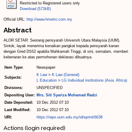
Restricted to Registered users only
Download (572kB)
Official URL:
http://www.hmetro.com.my
Abstract
ALOR SETAR: Seorang pensyarah Universiti Utara Malaysia (UUM),
Sintok, layak menerima kenaikan pangkat kepada pensyarah kanan
dengan Gred DS52 apabila Mahkamah Tinggi, di sini, semalam, memberi
kebenaran ke atas permohonan deklarasi dibuatnya.
Item Type:
Newspaper
K Law
>
K Law (General)
Subjects:
L Education
>
LG Individual institutions (Asia. Africa)
Divisions:
UNSPECIFIED
Depositing User:
Mrs. Siti Syariza Mohamad Radzi
Date Deposited:
10 Dec 2012 07:10
Last Modified:
10 Dec 2012 07:10
URI:
https://repo.uum.edu.my/id/eprint/6638
Actions (login required)