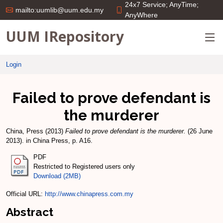
24x7 Service; AnyTime;
mailto:uumlib@uum.edu.my
AnyWhere
UUM IRepository
Login
Failed to prove defendant is
the murderer
China, Press
(2013)
Failed to prove defendant is the murderer.
(26 June
2013). in China Press, p. A16.
PDF
Restricted to Registered users only
Download (2MB)
Official URL:
http://www.chinapress.com.my
Abstract