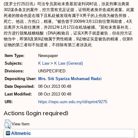
(亚罗士打25日讯）司法专员莫哈末查基宣读判词时说，涉及刑事法典第
302谋杀条文的案件，控方需有充足证据，证明死者身并造成死者案。此案
死者的致命伤是右颈下且私处被发现有属于X男子的上伤痕为被告所致，
死亡。他说，方伤口，精液。"被告曾于2009年3月1日前往警局助査，4天
后离开大马前往澳洲，并2012年1月17日在机场被捕。"莫哈末查基补充，
控方进行脱氧核糖核酸（DNA)检验后，证实X男子就是被告，但在控方证
物当中，即第8及第9证物属于男性精液，9证物证实是被告的精液，但第8
证物的第三者却不知是谁，不排除有第三者涉及此
Item Type:
Newspaper
Subjects:
K Law
>
K Law (General)
Divisions:
UNSPECIFIED
Depositing User:
Mrs. Siti Syariza Mohamad Radzi
Date Deposited:
08 Oct 2013 00:48
Last Modified:
08 Oct 2013 00:48
URI:
https://repo.uum.edu.my/id/eprint/9275
Actions (login required)
View Item
Altmetric