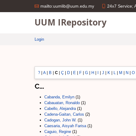
24x7 Service;
mailto:uumlib@uum.edu.my
UUM IRepository
Login
?
|
A
|
B
|
C
|
Ç
|
D
|
E
|
F
|
G
|
H
|
I
|
J
|
K
|
L
|
M
|
N
|
O
C...
Cabanda, Emilyn
(1)
Cabauatan, Ronaldo
(1)
Cabello, Alejandra
(1)
Cadena-Gaitan, Carlos
(2)
Cadogan, John W.
(1)
Caesaria, Aisyah Farisa
(1)
Caguio, Regine
(1)