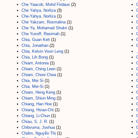
Che Yaacob, Mohd Firdaus
(2)
Che Yahya, Norliza
(3)
Che-Yahya, Norliza
(1)
C
Che Yakzam, Rosmalina
(1)
C
Che Ya, Mohamad Shukri
(1)
C
Che Yusoff, Rasimah
(1)
Chia, Guan Keh
(1)
Chia, Jonathan
(2)
Chia, Kelvin Voon Leng
(1)
Chia, Lih Bong
(1)
Chiam, Antonia
(1)
Chiam, Ching Leen
(1)
Chiam, Chooi Chea
(1)
C
Chia, Mei Si
(1)
Chia, Mei-Si
(1)
Chiam, Heng Keng
(1)
Chiam, Shiun Ming
(1)
C
Chiang, Han Hoe
(1)
C
Chiang, Hsiao-Chi
(1)
C
Chiang, Li-Chun
(1)
Chiau, S. J. R.
(1)
Chibvuma, Joshua
(1)
C
Chiêm, Nguyễn Thị
(1)
C