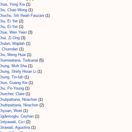
Chua, Yong Xia
(1)
Chu, Chao Wong
(1)
huchu, Siti Ifwah Fauzani
(1)
hu, Ei Yet
(2)
hu, Ei-Yet
(1)
Chue, Wen Yeen
(3)
Chui, Zi Ong
(3)
Chulan, Majdah
(1)
., Chumdari
(1)
Chu, Meng Huai
(1)
Chumwatana, Todsanai
(5)
Chung, Muh Sha
(1)
hung, Shirly Hsian Li
(1)
Chung, Tin-fah
(1)
Chun, Guang Xie
(1)
Chu, Po-Young
(1)
hurcher, Clare
(1)
hutipattana, Nirachon
(1)
huttipattana, Nirachon
(2)
Chyuan, Woei
(1)
Cigdemoglu, Ceyhan
(1)
intyawati, Cici
(2)
itrawati, Agustina
(1)