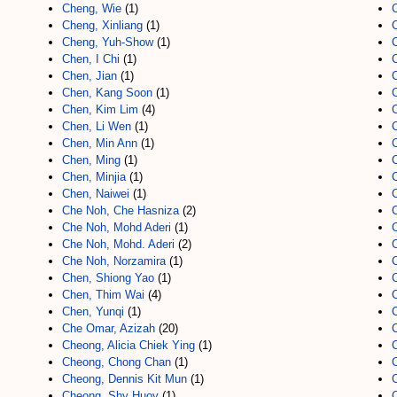
Cheng, Wie
(1)
Cheng, Xinliang
(1)
Cheng, Yuh-Show
(1)
Chen, I Chi
(1)
Chen, Jian
(1)
Chen, Kang Soon
(1)
C
Chen, Kim Lim
(4)
Chen, Li Wen
(1)
Chen, Min Ann
(1)
Chen, Ming
(1)
Chen, Minjia
(1)
Chen, Naiwei
(1)
Che Noh, Che Hasniza
(2)
C
Che Noh, Mohd Aderi
(1)
Che Noh, Mohd. Aderi
(2)
Che Noh, Norzamira
(1)
Chen, Shiong Yao
(1)
Chen, Thim Wai
(4)
Chen, Yunqi
(1)
Che Omar, Azizah
(20)
Cheong, Alicia Chiek Ying
(1)
Cheong, Chong Chan
(1)
Cheong, Dennis Kit Mun
(1)
Cheong, Shy Huoy
(1)