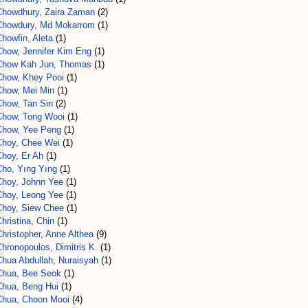
Chowdhury, Zaira Zaman
(2)
Chowdury, Md Mokarrom
(1)
howfin, Aleta
(1)
Chow, Jennifer Kim Eng
(1)
Chow Kah Jun, Thomas
(1)
Chow, Khey Pooi
(1)
Chow, Mei Min
(1)
Chow, Tan Sin
(2)
Chow, Tong Wooi
(1)
Chow, Yee Peng
(1)
Choy, Chee Wei
(1)
Choy, Er Ah
(1)
Cho, Yıng Yıng
(1)
Choy, Johnn Yee
(1)
Choy, Leong Yee
(1)
Choy, Siew Chee
(1)
hristina, Chin
(1)
hristopher, Anne Althea
(9)
hronopoulos, Dimitris K.
(1)
Chua Abdullah, Nuraisyah
(1)
Chua, Bee Seok
(1)
Chua, Beng Hui
(1)
Chua, Choon Mooi
(4)