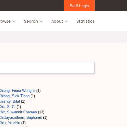
Staff Login
rowse
Search
About
Statistics
Chiong, Fiona Wong E
(1)
Chiong, Siok Tiong
(1)
hishty, Bilal
(1)
hit, S. C.
(1)
Chit, Suwannit Chareen
(13)
Chittayasothorn, Suphamit
(1)
hiu, Yu-chiu
(1)