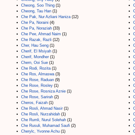
Cheong, Soo Thing
(1)
Cheong, Tau Han
(1)
Che Pak, Nur Azliani Haniza
(12)
C
Che Pa, Noraini
(4)
Che Pa, Noraziah
(33)
Che Pee, Ahmad Naim
(1)
Che Razak, Razli
(12)
Cher, Hau Seng
(1)
Cherif, El Msiyah
(1)
Cherif, Mondher
(1)
Chern, Ooi Sue
(1)
Che Rodi, Rozita
(1)
Che Ros, Almaswa
(3)
Che Rose, Raduan
(9)
Che Rose, Rosley
(1)
Che Rose, Rosniza Aznie
(1)
Che Rose, Sarirah
(2)
C
Cheros, Faizah
(1)
C
Che Rosli, Ahmad Nasir
(1)
C
Che Rosli, Nurzahidah
(1)
Che Rumli, Nurul Solehah
(1)
Che Rusuli, Muhamad Saufi
(2)
Cherylc, Yvonne Achu
(1)