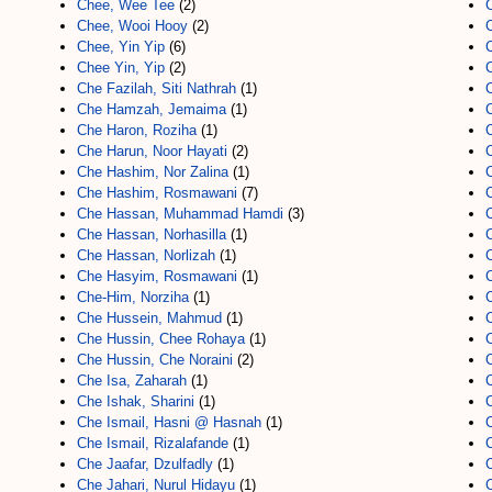
Chee, Wee Tee
(2)
Chee, Wooi Hooy
(2)
Chee, Yin Yip
(6)
Chee Yin, Yip
(2)
C
Che Fazilah, Siti Nathrah
(1)
Che Hamzah, Jemaima
(1)
C
Che Haron, Roziha
(1)
Che Harun, Noor Hayati
(2)
Che Hashim, Nor Zalina
(1)
Che Hashim, Rosmawani
(7)
Che Hassan, Muhammad Hamdi
(3)
Che Hassan, Norhasilla
(1)
Che Hassan, Norlizah
(1)
Che Hasyim, Rosmawani
(1)
Che-Him, Norziha
(1)
C
Che Hussein, Mahmud
(1)
C
Che Hussin, Chee Rohaya
(1)
Che Hussin, Che Noraini
(2)
Che Isa, Zaharah
(1)
Che Ishak, Sharini
(1)
Che Ismail, Hasni @ Hasnah
(1)
Che Ismail, Rizalafande
(1)
Che Jaafar, Dzulfadly
(1)
Che Jahari, Nurul Hidayu
(1)