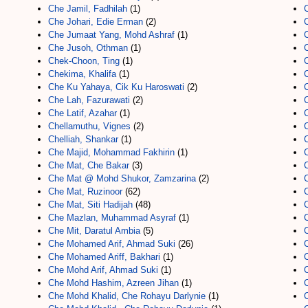
Che Jamil, Fadhilah
(1)
Che Johari, Edie Erman
(2)
Che Jumaat Yang, Mohd Ashraf
(1)
Che Jusoh, Othman
(1)
Chek-Choon, Ting
(1)
Chekima, Khalifa
(1)
Che Ku Yahaya, Cik Ku Haroswati
(2)
Che Lah, Fazurawati
(2)
Che Latif, Azahar
(1)
Chellamuthu, Vignes
(2)
Chelliah, Shankar
(1)
Che Majid, Mohammad Fakhirin
(1)
Che Mat, Che Bakar
(3)
Che Mat @ Mohd Shukor, Zamzarina
(2)
Che Mat, Ruzinoor
(62)
Che Mat, Siti Hadijah
(48)
Che Mazlan, Muhammad Asyraf
(1)
Che Mit, Daratul Ambia
(5)
Che Mohamed Arif, Ahmad Suki
(26)
Che Mohamed Ariff, Bakhari
(1)
Che Mohd Arif, Ahmad Suki
(1)
Che Mohd Hashim, Azreen Jihan
(1)
Che Mohd Khalid, Che Rohayu Darlynie
(1)