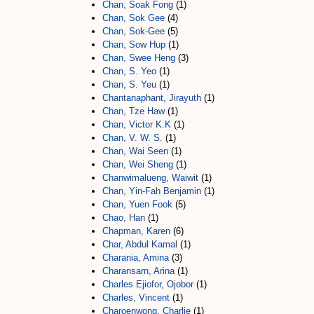
Chan, Soak Fong
(1)
Chan, Sok Gee
(4)
Chan, Sok-Gee
(5)
Chan, Sow Hup
(1)
Chan, Swee Heng
(3)
Chan, S. Yeo
(1)
Chan, S. Yeu
(1)
Chantanaphant, Jirayuth
(1)
Chan, Tze Haw
(1)
Chan, Victor K.K
(1)
Chan, V. W. S.
(1)
Chan, Wai Seen
(1)
Chan, Wei Sheng
(1)
Chanwimalueng, Waiwit
(1)
Chan, Yin-Fah Benjamin
(1)
Chan, Yuen Fook
(5)
Chao, Han
(1)
Chapman, Karen
(6)
Char, Abdul Kamal
(1)
Charania, Amina
(3)
Charansarn, Arina
(1)
Charles Ejiofor, Ojobor
(1)
Charles, Vincent
(1)
Charoenwong, Charlie
(1)