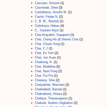
Casciaro, Simone
(1)
Casmiwati, Dewi
(3)
Castellanos, Arnulfo M.
(1)
Castro, Felipe N.
(2)
C. B. M., Rashidi
(1)
Cetinkaya, Hakan
(4)
C., Gautam Arjun
(1)
Chai-Arayalert, Supaporn
(1)
Chai, Cheng Ho @ Dennis Chai
(1)
Chai, Chuan Yong
(1)
Chai, C.J
(1)
Chai, Ee Yuin
(2)
Chai, Jun Xuan
(1)
Chaikong, K.
(1)
Chai, Madeline
(5)
Chai, Nyet Fung
(2)
Chai, Pui Pui
(1)
Chairany, Sitie
(2)
Chaiyakhet, Wachara
(2)
Chakladerb, Barnali
(1)
Chakraborty, Atreya
(2)
Chalaya, Thanasegaran
(1)
Chaloob, Ibrahim Zeghaiton
(2)