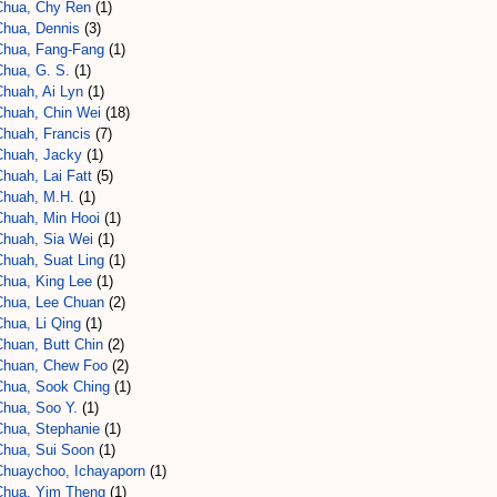
Chua, Chy Ren
(1)
Chua, Dennis
(3)
Chua, Fang-Fang
(1)
Chua, G. S.
(1)
Chuah, Ai Lyn
(1)
Chuah, Chin Wei
(18)
Chuah, Francis
(7)
Chuah, Jacky
(1)
huah, Lai Fatt
(5)
Chuah, M.H.
(1)
Chuah, Min Hooi
(1)
Chuah, Sia Wei
(1)
Chuah, Suat Ling
(1)
Chua, King Lee
(1)
Chua, Lee Chuan
(2)
Chua, Li Qing
(1)
Chuan, Butt Chin
(2)
Chuan, Chew Foo
(2)
Chua, Sook Ching
(1)
Chua, Soo Y.
(1)
Chua, Stephanie
(1)
Chua, Sui Soon
(1)
Chuaychoo, Ichayaporn
(1)
Chua, Yim Theng
(1)