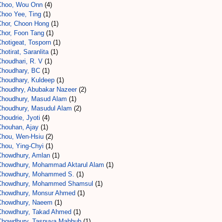
Choo, Wou Onn
(4)
Choo Yee, Ting
(1)
Chor, Choon Hong
(1)
Chor, Foon Tang
(1)
Chotigeat, Tosporn
(1)
hotirat, Saranlita
(1)
Choudhari, R. V
(1)
Choudhary, BC
(1)
Choudhary, Kuldeep
(1)
Choudhry, Abubakar Nazeer
(2)
Choudhury, Masud Alam
(1)
Choudhury, Masudul Alam
(2)
houdrie, Jyoti
(4)
Chouhan, Ajay
(1)
Chou, Wen-Hsiu
(2)
Chou, Ying-Chyi
(1)
Chowdhury, Amlan
(1)
Chowdhury, Mohammad Aktarul Alam
(1)
Chowdhury, Mohammed S.
(1)
Chowdhury, Mohammed Shamsul
(1)
Chowdhury, Monsur Ahmed
(1)
Chowdhury, Naeem
(1)
Chowdhury, Takad Ahmed
(1)
Chowdhury, Tasnuva Mahbub
(1)