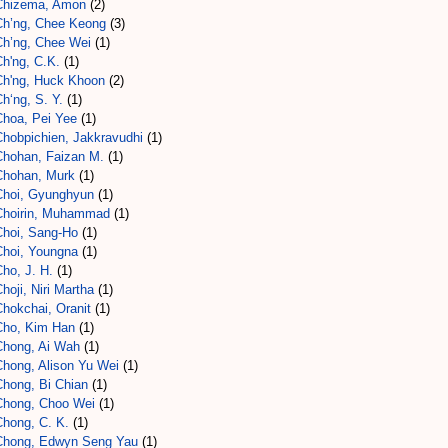
Chizema, Amon
(2)
Ch’ng, Chee Keong
(3)
Ch’ng, Chee Wei
(1)
h'ng, C.K.
(1)
Ch'ng, Huck Khoon
(2)
h‘ng, S. Y.
(1)
Choa, Pei Yee
(1)
Chobpichien, Jakkravudhi
(1)
Chohan, Faizan M.
(1)
Chohan, Murk
(1)
Choi, Gyunghyun
(1)
Choirin, Muhammad
(1)
Choi, Sang-Ho
(1)
Choi, Youngna
(1)
ho, J. H.
(1)
hoji, Niri Martha
(1)
Chokchai, Oranit
(1)
Cho, Kim Han
(1)
Chong, Ai Wah
(1)
Chong, Alison Yu Wei
(1)
Chong, Bi Chian
(1)
Chong, Choo Wei
(1)
Chong, C. K.
(1)
Chong, Edwyn Seng Yau
(1)