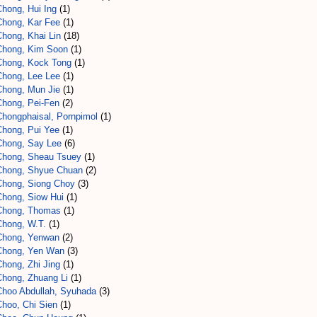
Chong, Hui Ing
(1)
Chong, Kar Fee
(1)
Chong, Khai Lin
(18)
Chong, Kim Soon
(1)
Chong, Kock Tong
(1)
Chong, Lee Lee
(1)
Chong, Mun Jie
(1)
Chong, Pei-Fen
(2)
Chongphaisal, Pornpimol
(1)
Chong, Pui Yee
(1)
Chong, Say Lee
(6)
Chong, Sheau Tsuey
(1)
Chong, Shyue Chuan
(2)
Chong, Siong Choy
(3)
Chong, Siow Hui
(1)
Chong, Thomas
(1)
Chong, W.T.
(1)
Chong, Yenwan
(2)
Chong, Yen Wan
(3)
Chong, Zhi Jing
(1)
Chong, Zhuang Li
(1)
Choo Abdullah, Syuhada
(3)
Choo, Chi Sien
(1)