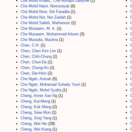
Che Mohd Khalid,, Che Rohayu Darlynie
(1)
Che Mohd Nasir, Norruzeyati
(6)
Che Mohd Noor, Siti Faradila
(1)
Che Mohd Nor, Nur Zaidah
(1)
Che Mohd Salleh, Marhanum
(2)
Che Munaaim, M. A.
(1)
Che Munaaim, Muhammad Arkam
(3)
Che Mustafa, Mazlina
(1)
Chen, C-H.
(1)
Chen, Chen Kim Lim
(1)
Chen, Chih-Chung
(1)
Chen, Chun-Da
(1)
Chen, Chung-An
(1)
Chen, Dar-Hsin
(2)
Che Ngah, Anisah
(5)
Che Ngah, Mohamad Suhaily Yusri
(1)
Che Ngah, Mohd Syafiq
(1)
Cheng, Annie San Ng
(1)
Cheng, Kai-Meng
(1)
Cheng, Kok Meng
(2)
Cheng, Siew Mun
(1)
Cheng, Sing Yang
(1)
Cheng, Wei Hin
(28)
Cheng, Wei Kiang
(1)