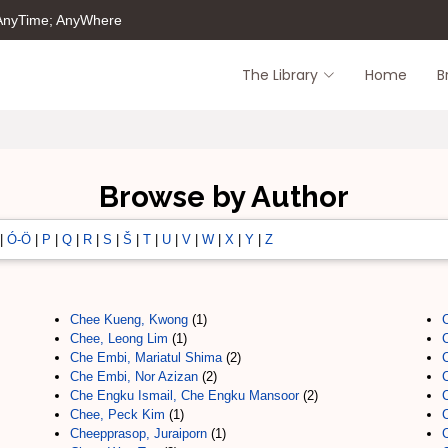
 AnyTime; AnyWhere
The Library
Home
B
Browse by Author
|
Ó-Ö
|
P
|
Q
|
R
|
S
|
Š
|
T
|
U
|
V
|
W
|
X
|
Y
|
Z
Chee Kueng, Kwong
(1)
Chee, Leong Lim
(1)
Che Embi, Mariatul Shima
(2)
C
Che Embi, Nor Azizan
(2)
C
Che Engku Ismail, Che Engku Mansoor
(2)
Chee, Peck Kim
(1)
Cheepprasop, Juraiporn
(1)
C