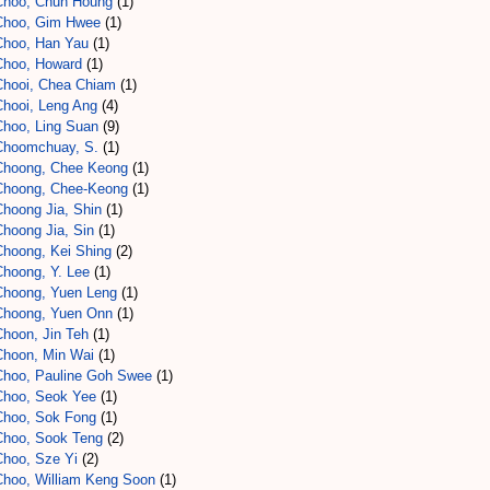
Choo, Chun Houng
(1)
Choo, Gim Hwee
(1)
Choo, Han Yau
(1)
Choo, Howard
(1)
Chooi, Chea Chiam
(1)
Chooi, Leng Ang
(4)
Choo, Ling Suan
(9)
Choomchuay, S.
(1)
Choong, Chee Keong
(1)
Choong, Chee-Keong
(1)
Choong Jia, Shin
(1)
Choong Jia, Sin
(1)
Choong, Kei Shing
(2)
Choong, Y. Lee
(1)
Choong, Yuen Leng
(1)
Choong, Yuen Onn
(1)
Choon, Jin Teh
(1)
Choon, Min Wai
(1)
Choo, Pauline Goh Swee
(1)
Choo, Seok Yee
(1)
Choo, Sok Fong
(1)
Choo, Sook Teng
(2)
Choo, Sze Yi
(2)
Choo, William Keng Soon
(1)